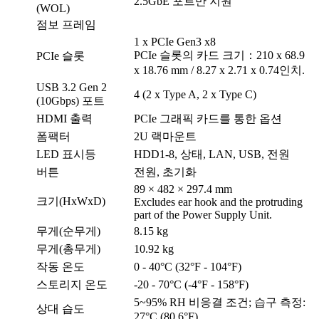
2.5GbE 포트만 지원
(WOL)
점보 프레임
1 x PCIe Gen3 x8
PCIe 슬롯의 카드 크기：210 x 68.9
PCIe 슬롯
x 18.76 mm / 8.27 x 2.71 x 0.74인치.
USB 3.2 Gen 2
4 (2 x Type A, 2 x Type C)
(10Gbps) 포트
HDMI 출력
PCIe 그래픽 카드를 통한 옵션
폼팩터
2U 랙마운트
LED 표시등
HDD1-8, 상태, LAN, USB, 전원
버튼
전원, 초기화
89 × 482 × 297.4 mm
크기(HxWxD)
Excludes ear hook and the protruding
part of the Power Supply Unit.
무게(순무게)
8.15 kg
무게(총무게)
10.92 kg
작동 온도
0 - 40°C (32°F - 104°F)
스토리지 온도
-20 - 70°C (-4°F - 158°F)
5~95% RH 비응결 조건; 습구 측정:
상대 습도
27°C (80.6°F)