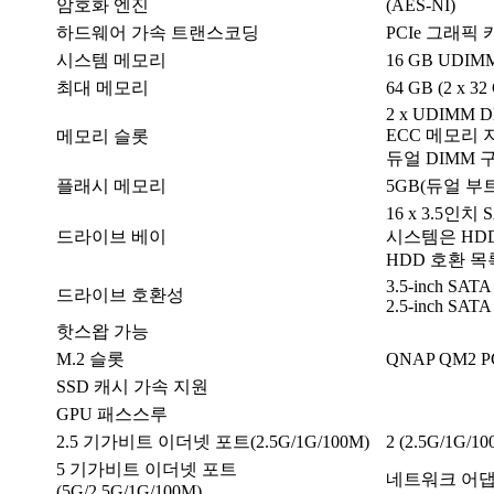
암호화 엔진
(AES-NI)
하드웨어 가속 트랜스코딩
PCIe 그래픽
시스템 메모리
16 GB UDIMM
최대 메모리
64 GB (2 x 32
2 x UDIMM 
ECC 메모리 
메모리 슬롯
듀얼 DIMM 
플래시 메모리
5GB(듀얼 부트
16 x 3.5인치 S
드라이브 베이
시스템은 HD
HDD 호환 
3.5-inch SATA 
드라이브 호환성
2.5-inch SATA s
핫스왑 가능
M.2 슬롯
QNAP QM2 
SSD 캐시 가속 지원
GPU 패스스루
2.5 기가비트 이더넷 포트(2.5G/1G/100M)
2 (2.5G/1G/1
5 기가비트 이더넷 포트
네트워크 어댑
(5G/2.5G/1G/100M)