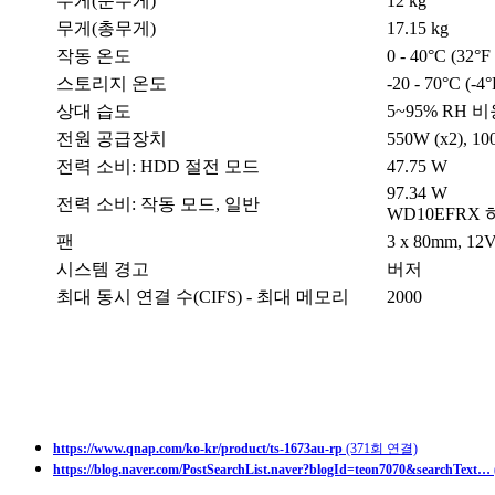
무게(순무게)
12 kg
무게(총무게)
17.15 kg
작동 온도
0 - 40°C (32°F
스토리지 온도
-20 - 70°C (-4°
상대 습도
5~95% RH 비
전원 공급장치
550W (x2), 10
전력 소비: HDD 절전 모드
47.75 W
97.34 W
전력 소비: 작동 모드, 일반
WD10EFR
팬
3 x 80mm, 1
시스템 경고
버저
최대 동시 연결 수(CIFS) - 최대 메모리
2000
https://www.qnap.com/ko-kr/product/ts-1673au-rp
(371회 연결)
https://blog.naver.com/PostSearchList.naver?blogId=teon7070&searchText…