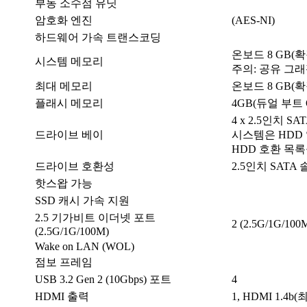
부동 소수점 유닛
암호화 엔진
(AES-NI)
하드웨어 가속 트랜스코딩
온보드 8 GB(확
시스템 메모리
주의: 공유 그
최대 메모리
온보드 8 GB(확
플래시 메모리
4GB(듀얼 부트 
4 x 2.5인치 SATA
드라이브 베이
시스템은 HDD
HDD 호환 목
드라이브 호환성
2.5인치 SAT
핫스왑 가능
SSD 캐시 가속 지원
2.5 기가비트 이더넷 포트
2 (2.5G/1G/100
(2.5G/1G/100M)
Wake on LAN (WOL)
점보 프레임
USB 3.2 Gen 2 (10Gbps) 포트
4
HDMI 출력
1, HDMI 1.4b(최